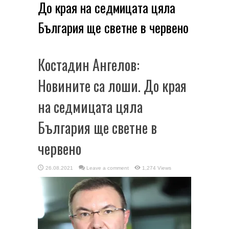
До края на седмицата цяла
България ще светне в червено
Костадин Ангелов:
Новините са лоши. До края
на седмицата цяла
България ще светне в
червено
26.08.2021
Leave a comment
1,274 Views