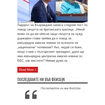
Лидерът на Възраждане написа следния пост по
повод смъртта на британската кралица: „Някой
може ли да ми обясни защо смъртта на чужд
държавен глава трябва да е повод за
извънредна емисия новини по всичките ни
„национални“ телевизии? Ако, недай си боже,
нещо стане с българският президент, дали ще
има извънредна централна емисия новини по
ББС, как мислите? Нямам думи за ...
Read More »
ПОСЛЕДВАЙТЕ НИ ВЪВ ФЕЙСБУК
Последвайте ни във Фейсбук