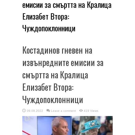
емисии за смъртта на Кралица
Елизабет Втора:
Чуждопоклонници
Костадинов гневен на
извънредните емисии за
смъртта на Кралица
Елизабет Втора:
Чуждопоклонници
09.09.2022
Leave a comment
419 Views