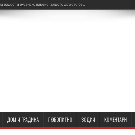
 радост и русенско варено, защото другото беше само с връзки
ДОМ И ГРАДИНА
ЛЮБОПИТНО
ЗОДИИ
КОМЕНТАРИ