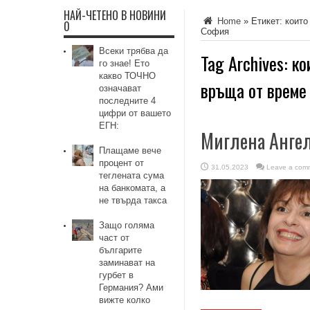
НАЙ-ЧЕТЕНО В НОВИНИ
Home
»
Етикет:
които
0
София
Всеки трябва да
Tag Archives:
ко
го знае! Ето
какво ТОЧНО
връща от време 
означават
последните 4
цифри от вашето
ЕГН:
Миглена Ангело
Плащаме вече
процент от
31.05.2023
Leave a com
теглената сума
на банкомата, а
не твърда такса
Защо голяма
част от
българите
заминават на
гурбет в
Германия? Ами
вижте колко