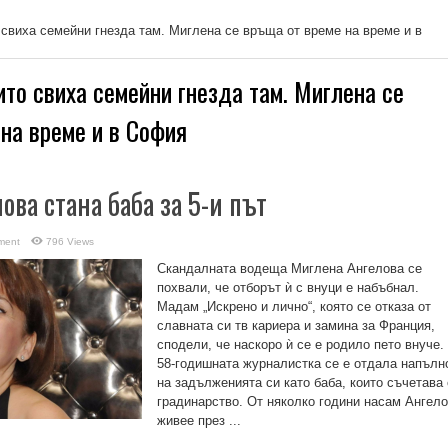
 свиха семейни гнезда там. Миглена се връща от време на време и в
ито свиха семейни гнезда там. Миглена се
на време и в София
ва стана баба за 5-и път
ment
796 Views
Скандалната водеща Миглена Ангелова се
похвали, че отборът ѝ с внуци е набъбнал.
Мадам „Искрено и лично“, която се отказа от
славната си тв кариера и замина за Франция,
сподели, че наскоро ѝ се е родило пето внуче.
58-годишната журналистка се е отдала напълн
на задълженията си като баба, които съчетава 
градинарство. От няколко години насам Ангел
живее през ...