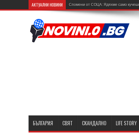
АКТУАЛНИ НОВИНИ
Спомени от СОЦА: Ядяхме само кучешка
БЪЛГАРИЯ
СВЯТ
СКАНДАЛНО
LIFE STORY