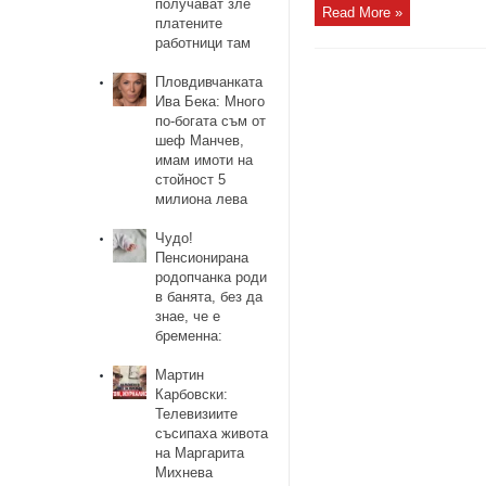
получават зле
Read More »
платените
работници там
Пловдивчанката
Ива Бека: Много
по-богата съм от
шеф Манчев,
имам имоти на
стойност 5
милиона лева
Чудо!
Пенсионирана
родопчанка роди
в банята, без да
знае, че е
бременна:
Мартин
Карбовски:
Телевизиите
съсипаха живота
на Маргарита
Михнева