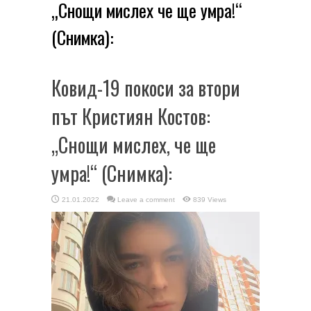
„Снощи мислех че ще умра!“
(Снимка):
Ковид-19 покоси за втори
път Кристиян Костов:
„Снощи мислех, че ще
умра!“ (Снимка):
21.01.2022
Leave a comment
839 Views