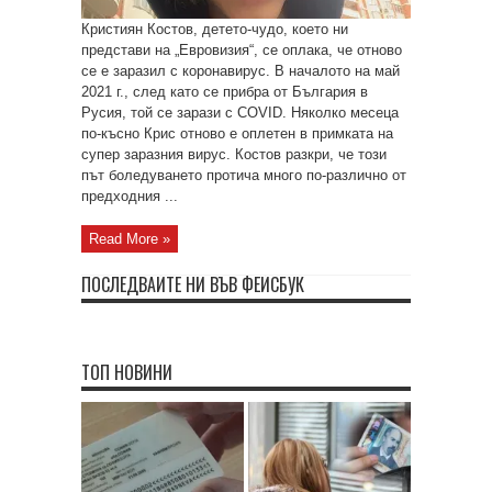
Кристиян Костов, детето-чудо, което ни
представи на „Евровизия“, се оплака, че отново
се е заразил с коронавирус. В началото на май
2021 г., след като се прибра от България в
Русия, той се зарази с COVID. Няколко месеца
по-късно Крис отново е оплетен в примката на
супер заразния вирус. Костов разкри, че този
път боледуването протича много по-различно от
предходния ...
Read More »
ПОСЛЕДВАЙТЕ НИ ВЪВ ФЕЙСБУК
ТОП НОВИНИ