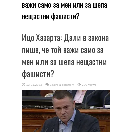
важи само за мен или за шепа
нещастни фашисти?
Ицо Хазарта: Дали в закона
пише, че той важи само за
мен или за шепа нещастни
фашисти?
13.01.2022
Leave a comment
290 Views