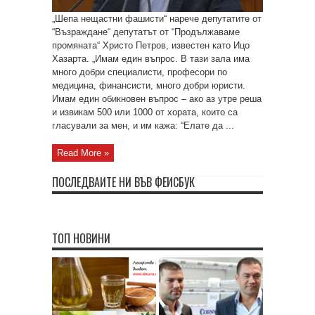
„Шепа нещастни фашисти“ нарече депутатите от
“Възраждане“ депутатът от “Продължаваме
промяната“ Христо Петров, известен като Ицо
Хазарта. „Имам един въпрос. В тази зала има
много добри специалисти, професори по
медицина, финансисти, много добри юристи.
Имам един обикновен въпрос – ако аз утре реша
и извикам 500 или 1000 от хората, които са
гласували за мен, и им кажа: “Елате да ...
Read More »
ПОСЛЕДВАЙТЕ НИ ВЪВ ФЕЙСБУК
ТОП НОВИНИ