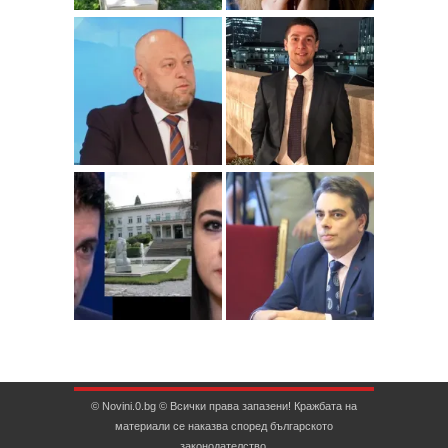
© Novini.0.bg © Всички права запазени! Кражбата на
материали се наказва според българското
законодателство.