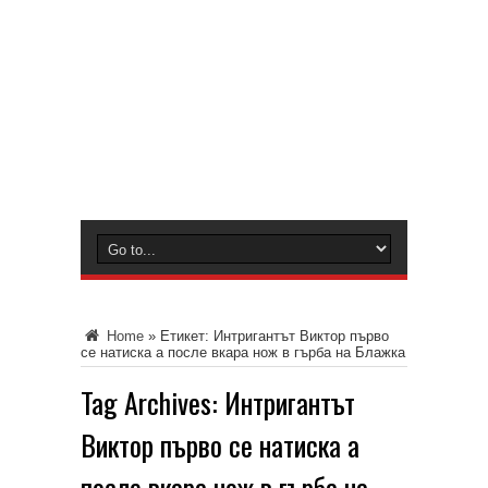
Home
»
Етикет:
Интригантът Виктор първо
се натиска а после вкара нож в гърба на Блажка
Tag Archives:
Интригантът
Виктор първо се натиска а
после вкара нож в гърба на