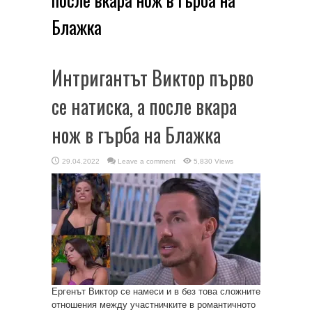
Блажка
Интригантът Виктор първо
се натиска, а после вкара
нож в гърба на Блажка
29.04.2022
Leave a comment
5,830 Views
Ергенът Виктор се намеси и в без това сложните
отношения между участничките в романтичното