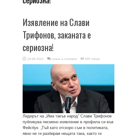
Изявление на Слави
Трифонов, заканата е
сериозна!
19.08.2021
Leave a comment
505 Views
Лидерът на „Има такъв народ“ Слави Трифонов
публикува писмено изявление в профила си във
Фейсбук. „Тъй като отскоро съм в политиката,
явно не ги разбирам нещата така, както ги