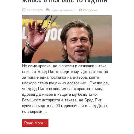
03.12.2024
Leave a comment
268 Views
Не само красив, но любезен и отзивчив – така
описват Брад Пит съседите му. Доказателство
за това е една постъпка на актьора, която
наскоро стана публично достояние. Оказва се,
че Брад Пит е позволил на възрастен съсед
вдовец да живее в къщата му безплатно.
Всъщност историята е такава, че Брад Пит
купува къщата на 90-годишния си съсед Джон,
но въпреки ...
Read More »