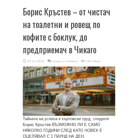
Борис Кръстев – от чистач
на тоалетни и ровещ по
кофите с боклук, до
предприемач в Чикаго
03.12.2024
Leave a comment
144 Views
Тайната на успеха е къртовски труд, споделя
Борис Кръстев ВЪЗМОЖНО ЛИ Е САМО
НЯКОЛКО ГОДИНИ СЛЕД КАТО ЧОВЕК Е
ОЦЕЛЯВАЛ С 1 ПАУНД НА ДЕН,