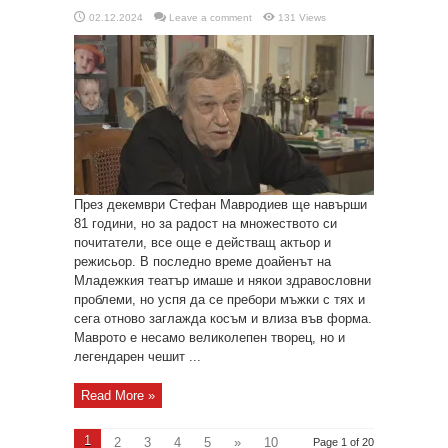
02.12.2024
Leave a comment
131 Views
През декември Стефан Мавродиев ще навърши
81 години, но за радост на множеството си
почитатели, все още е действащ актьор и
режисьор. В последно време доайенът на
Младежкия театър имаше и някои здравословни
проблеми, но успя да се пребори мъжки с тях и
сега отново заглажда косъм и влиза във форма.
Маврото е несамо великолепен творец, но и
легендарен чешит ...
Read More »
1
2
3
4
5
»
10
Page 1 of 20