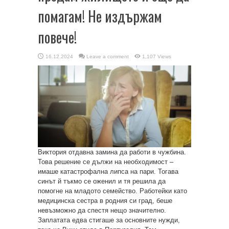
помагам! Не издържам
повече!
16.12.2024
Leave a comment
1,107 Views
Виктория отдавна замина да работи в чужбина.
Това решение се дължи на необходимост –
имаше катастрофална липса на пари. Тогава
синът й тъкмо се оженил и тя решила да
помогне на младото семейство. Работейки като
медицинска сестра в родния си град, беше
невъзможно да спестя нещо значително.
Заплатата едва стигаше за основните нужди,