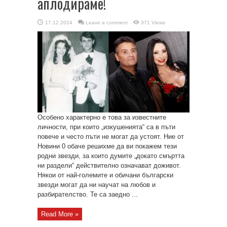
аплодираме!
17.12.2024
Leave a comment
371 Views
Особено характерно е това за известните
личности, при които „изкушенията“ са в пъти
повече и често пъти не могат да устоят. Ние от
Новини 0 обаче решихме да ви покажем тези
родни звезди, за които думите „докато смъртта
ни раздели“ действително означават доживот.
Някои от най-големите и обичани български
звезди могат да ни научат на любов и
разбирателство. Те са заедно ...
Read More »