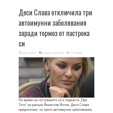
Деси Слава отключила три
автоимунни заболявания
заради тормоз от пастрока
си
16.12.2024
Leave a comment
277 Views
По време на гостуването си в подкаста „При
Тото“ на рапъра Йонислав Йотов, Деси Слава
предположи, че трите автоимунни заболявания,