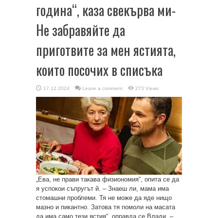
година“, каза свекърва ми-
Не забравяйте да
приготвите за мен ястията,
които посочих в списъка
17.12.2024
Leave a comment
273 Views
„Ева, не прави такава физиономия“, опита се да
я успокои съпругът й. – Знаеш ли, мама има
стомашни проблеми. Тя не може да яде нищо
мазно и пикантно. Затова тя помоли на масата
да има само тези ястия“, оправда се Влади. –