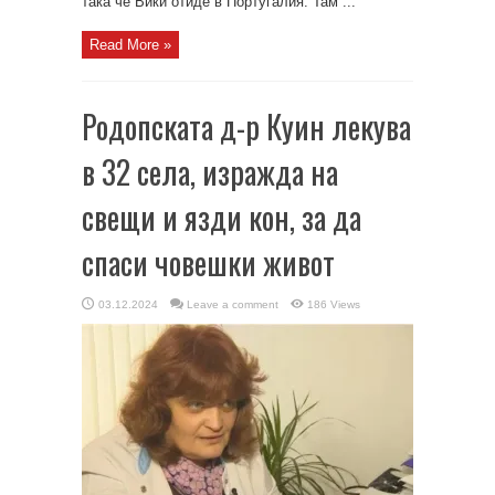
така че Вики отиде в Португалия. Там ...
Read More »
Родопската д-р Куин лекува
в 32 села, изражда на
свещи и язди кон, за да
спаси човешки живот
03.12.2024
Leave a comment
186 Views