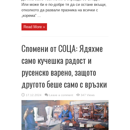
Или може би е по-добре тя да си остане вкъщи,
отколкото да развали празника на всички с
„корема“ ...
Read More »
Спомени от СОЦА: Ядяхме
само кучешка радост и
русенско варено, защото
другото беше само с връзки
17.12.2024
Leave a comment
347 Views