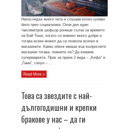
Напоследък много чета и слушам колко хубаво
било през социализма. Онзи ден един
таксиметров шофьор ронеше сълзи за времето
на Бай Тошо, когато си живеел много добре и
тогава всеки можел да си позволи всичко в
магазините. Какво обаче имаше във въпросните
магазини тогава, помните ли? Да вземем
супермаркета. Прах за пране 2 вида – „Алфа“ и
„Гама“, сапун – ...
Read More »
Това са звездите с най-
дългогодишни и крепки
бракове у нас – да ги