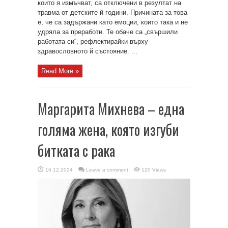
които я измъчват, са отключени в резултат на
травма от детските й години. Причината за това
е, че са задържани като емоции, които така и не
удряла за преработи. Те обаче са „свършили
работата си“, рефлектирайки върху
здравословното й състояние. ...
Read More »
Маргарита Михнева – една
голяма жена, която изгуби
битката с рака
16.12.2024
Leave a comment
120 Views