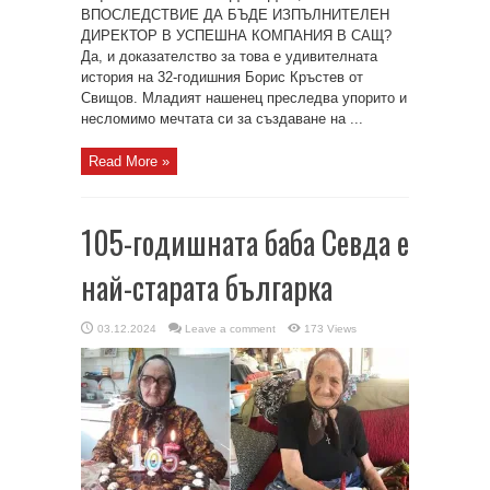
ВПОСЛЕДСТВИЕ ДА БЪДЕ ИЗПЪЛНИТЕЛЕН
ДИРЕКТОР В УСПЕШНА КОМПАНИЯ В САЩ?
Да, и доказателство за това е удивителната
история на 32-годишния Борис Кръстев от
Свищов. Младият нашенец преследва упорито и
несломимо мечтата си за създаване на ...
Read More »
105-годишната баба Севда е
най-старата българка
03.12.2024
Leave a comment
173 Views