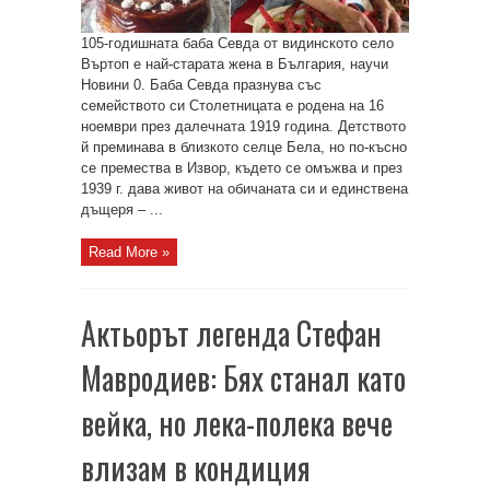
105-годишната баба Севда от видинското село
Въртоп е най-старата жена в България, научи
Новини 0. Баба Севда празнува със
семейството си Столетницата е родена на 16
ноември през далечната 1919 година. Детството
й преминава в близкото селце Бела, но по-късно
се премества в Извор, където се омъжва и през
1939 г. дава живот на обичаната си и единствена
дъщеря – ...
Read More »
Актьорът легенда Стефан
Мавродиев: Бях станал като
вейка, но лека-полека вече
влизам в кондиция