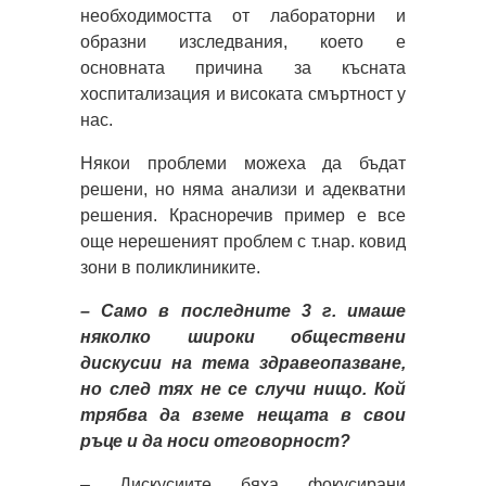
необходимостта от лабораторни и
образни изследвания, което е
основната причина за късната
хоспитализация и високата смъртност у
нас.
Някои проблеми можеха да бъдат
решени, но няма анализи и адекватни
решения. Красноречив пример е все
още нерешеният проблем с т.нар. ковид
зони в поликлиниките.
– Само в последните 3 г. имаше
няколко широки обществени
дискусии на тема здравеопазване,
но след тях не се случи нищо. Кой
трябва да вземе нещата в свои
ръце и да носи отговорност?
– Дискусиите бяха фокусирани