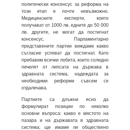
политически консенсус за реформа на
този етап е почти невъзможно.
Медицинските експерти, които
получават от 1000 лв. едните до 50 000
лв. другите, не могат да постигнат
консенсус. Парламентарно
представените партии виждаме какво
съгласие успяват да постигнат. Като
прибавим всички лобита, които солидно
печелят от липсата на държава в
здравната система, надеждата за
необходими реформи съвсем се
отдалечава.
Партиите са длъжни ясно да
формулират позиции по няколко
основни въпроса: какво е мястото на
пазара и на държавата в здравната
система; ще имаме ли обществено