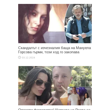
Скандалът с изчезналия баща на Мануела
Горсова гърми, този ход го закопава
03.12.2024
Опозори фамилията! Щерката на Раева се