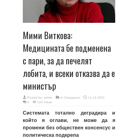
Мими Виткова:
Медицината бе подменена
с пари, за да печелят
лобита, и всеки отказва да е
министър
Posted by:
admin
in
Скандално
11.12.2021
0
210 Views
Системата тотално деградира и
който я оглави, не може да я
промени без обществен консенсус и
политическа подкрепа