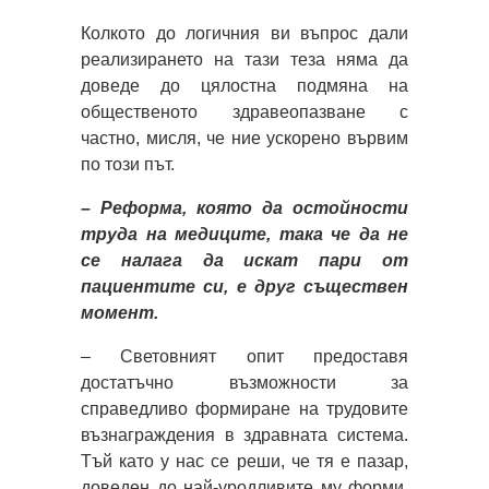
Колкото до логичния ви въпрос дали
реализирането на тази теза няма да
доведе до цялостна подмяна на
общественото здравеопазване с
частно, мисля, че ние ускорено вървим
по този път.
– Реформа, която да остойности
труда на медиците, така че да не
се налага да искат пари от
пациентите си, е друг съществен
момент.
– Световният опит предоставя
достатъчно възможности за
справедливо формиране на трудовите
възнаграждения в здравната система.
Тъй като у нас се реши, че тя е пазар,
доведен до най-уродливите му форми,