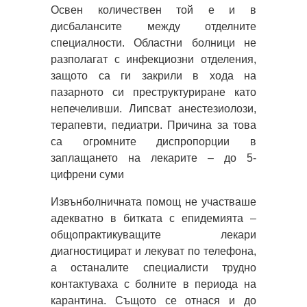
Освен количествен той е и в
дисбалансите между отделните
специалности. Областни болници не
разполагат с инфекциозни отделения,
защото са ги закрили в хода на
пазарното си преструктуриране като
непечеливши. Липсват анестезиолози,
терапевти, педиатри. Причина за това
са огромните диспропорции в
заплащането на лекарите – до 5-
цифрени суми
Извънболничната помощ не участваше
адекватно в битката с епидемията –
общопрактикуващите лекари
диагностицират и лекуват по телефона,
а останалите специалисти трудно
контактуваха с болните в периода на
карантина. Същото се отнася и до