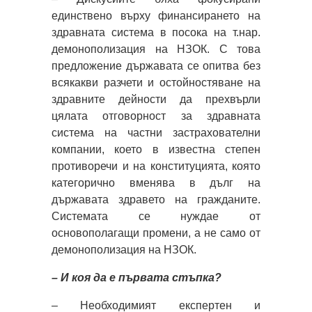
единствено върху финансирането на
здравната система в посока на т.нар.
демонополизация на НЗОК. С това
предложение държавата се опитва без
всякакви разчети и остойностяване на
здравните дейности да прехвърли
цялата отговорност за здравната
система на частни застрахователни
компании, което в известна степен
противоречи и на конституцията, която
категорично вменява в дълг на
държавата здравето на гражданите.
Системата се нуждае от
основополагащи промени, а не само от
демонополизация на НЗОК.
– И коя да е първата стъпка?
– Необходимият експертен и