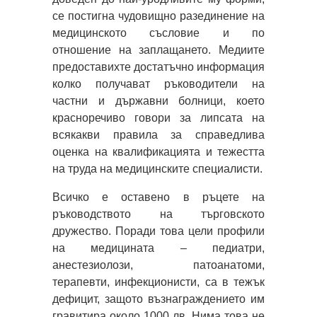
се постигна чудовищно разединение на
медицинското съсловие и по
отношение на заплащането. Медиите
предоставихте достатъчно информация
колко получават ръководители на
частни и държавни болници, което
красноречиво говори за липсата на
всякакви правила за справедлива
оценка на квалификацията и тежестта
на труда на медицинските специалисти.
Всичко е оставено в ръцете на
ръководството на търговското
дружество. Поради това цели профили
на медицината – педиатри,
анестезиолози, патоанатоми,
терапевти, инфекционисти, са в тежък
дефицит, защото възнаграждението им
гравитира около 1000 лв. Нима това не