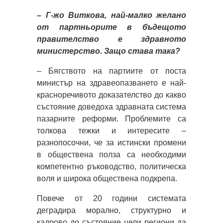
– Г-жо Виткова, най-малко желано
от партньорите в бъдещото
правителство е здравното
министерство. Защо става така?
– Бягството на партиите от поста
министър на здравеопазването е най-
красноречивото доказателство до какво
състояние доведоха здравната система
пазарните реформи. Проблемите са
толкова тежки и интересите –
разнопосочни, че за истински промени
в обществена полза са необходими
компетентно ръководство, политическа
воля и широка обществена подкрепа.
Повече от 20 години системата
деградира морално, структурно и
кадрово до състояние цели региони да