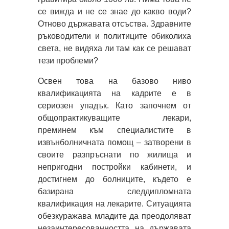
се вижда и не се знае до какво води?
Отново държавата отсъства. Здравните
ръководители и политиците обиколиха
света, не видяха ли там как се решават
тези проблеми?
Освен това на базово ниво
квалификацията на кадрите е в
сериозен упадък. Като започнем от
общопрактикуващите лекари,
преминем към специалистите в
извънболничната помощ – затворени в
своите разпръснати по жилища и
непригодни постройки кабинети, и
достигнем до болниците, където е
базирана следдипломната
квалификация на лекарите. Ситуацията
обезкуражава младите да преодоляват
незаинтересованността на държавата