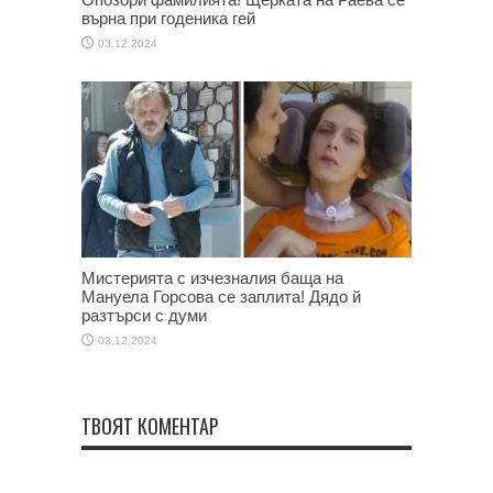
върна при годеника гей
03.12.2024
Мистерията с изчезналия баща на
Мануела Горсова се заплита! Дядо й
разтърси с думи
03.12.2024
ТВОЯТ КОМЕНТАР