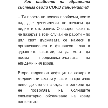
– Кои слабости на здравната
система оголи COVID пандемията?
– Тя просто ни показа проблеми, които
над две десетилетия не желаем да
видим и отстраним. Очеваден факт е,
че пазарът в този случай не работи – по
цял свят държавата се намеси в
организационен и финансов план в
здравните системи, за да могат да
поемат предизвикателствата на
епидемичния взрив.
Второ, кадровият дефицит на лекари и
медицински сестри у нас е на критично
ниво, до степен в отделни региони да
не позволява на болниците
елементарно обслужване на ковид
пациентите.