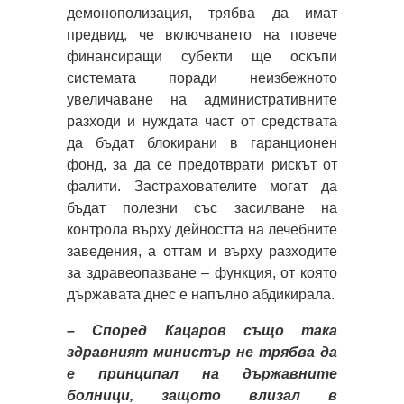
демонополизация, трябва да имат
предвид, че включването на повече
финансиращи субекти ще оскъпи
системата поради неизбежното
увеличаване на административните
разходи и нуждата част от средствата
да бъдат блокирани в гаранционен
фонд, за да се предотврати рискът от
фалити. Застрахователите могат да
бъдат полезни със засилване на
контрола върху дейността на лечебните
заведения, а оттам и върху разходите
за здравеопазване – функция, от която
държавата днес е напълно абдикирала.
– Според Кацаров също така
здравният министър не трябва да
е принципал на държавните
болници, защото влизал в