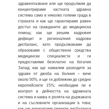
здравеопазване или ще продължим да
концентрираме частната здравна
система само в няколко големи града в
страната и как ще гарантираме равен
достъп на гражданите до медицинска
помощ; как ще решим кадровия
дефицит и регионалния кадрови
дисбаланс, като продължаваме да
образоваме с обществени средства
медицински специалисти и ги
предоставяме безплатно на богатия
Запад; как ще намалим разходите за
здраве от джоба на болния – вече
около 50%, и ще ги доближим до средно
европейските 15%; необходим ли е
контрол в дейността на здравната
система и каква е ролята на държавата
и на съсловните организации в това;
как ще коригираме тежките дисбаланси