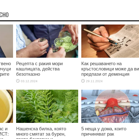
ЕСНО
твено
Рецепта с ракия мори
Как решаването на
нчуци
кашлицата, действа
кръстословици може да ви
рите
безотказно
предпази от деменция
03.12.2024
29.11.2024
ас и
Нашенска билка, която
5 неща у дома, които
ИСТ:
много смятат за бурен,
причиняват рак