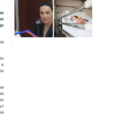
ми
не
до
на
то
 е
ги
ни
ия
ен
ът
на