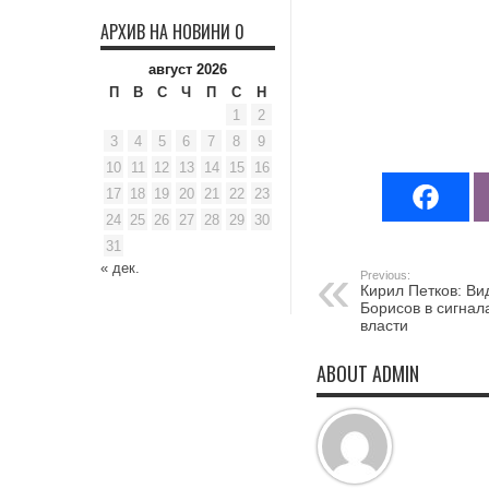
АРХИВ НА НОВИНИ 0
август 2026
П
В
С
Ч
П
С
Н
1
2
3
4
5
6
7
8
9
10
11
12
13
14
15
16
17
18
19
20
21
22
23
24
25
26
27
28
29
30
31
« дек.
Previous:
Кирил Петков: Ви
Борисов в сигнал
власти
ABOUT ADMIN