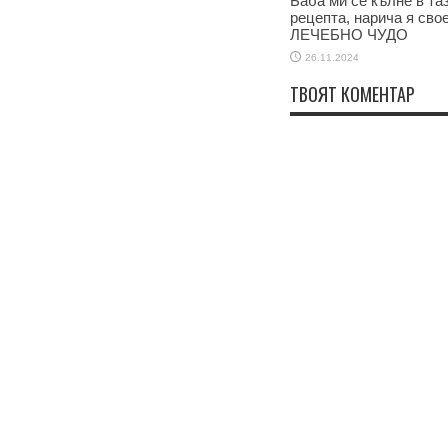
Баба ми се кълне в та
рецепта, нарича я сво
ЛЕЧЕБНО ЧУДО
26.11.2024
ТВОЯТ КОМЕНТАР