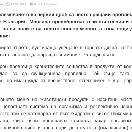
ве
14.02.2022
0
224 Views
олемяването на черния дроб са често срещани пробле
в България. Мнозина пренебрегват тези състояния и 
на сигналите на тялото своевременно, а това води 
яния.
рират тъпото, пулсиращо усещане в горната дясна част 
огато започнат да обръщат внимание, е твърде късно.
роб превръща хранителните вещества в продукти, от кои
дае, за да функционира правилно. Той също така
н, но има нужда от пречистване, категоричен е д-р Геор
нашето меню на животински продукти с наситени маст
 цялостната система на организма и респективно черн
есто той се натоварва от въглехидрати с висок гликемич
ани, които рязко повишават кръвната захар, организм
нсулиново ниво и това води до стеатоза (омазняване) 