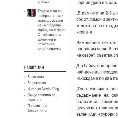
огнища
черния дроб и т. нар
Трудно е да се
„В рамките на 2-3 д
повярва на тази
сок от лимон и зехт
трансформация
на многодетна
колектора на отпадъ
майка, но е факт-
червата.
От обикновена
домакиня в
Лимоновият сок стоп
похотлива
направим нещо бързо
богиня-снимки
на сезон“, съветва с
Д-р Гайдурков препо
НАВИГАЦИЯ
най-вече въглехидрат
За контакт
изхождаме по два пъ
За реклама
„Това означава по
Инфо за Novini.0.bg
Общи правила за
съдържание на фиб
ползване
палиативи. Примерн
Политика на
целулоза от живовл
бисквитките
зеленчуци и сурови с