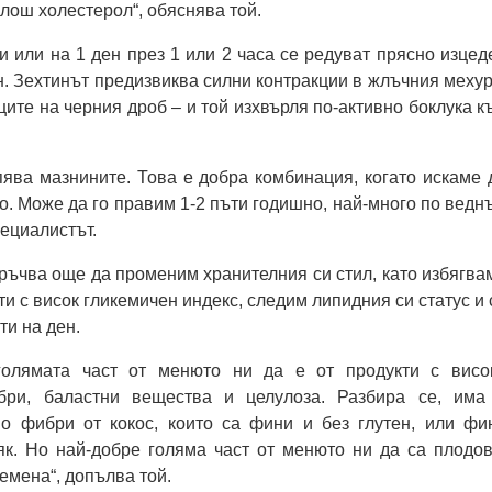
. лош холестерол“, обяснява той.
ни или на 1 ден през 1 или 2 часа се редуват прясно изцед
ин. Зехтинът предизвиква силни контракции в жлъчния мехур
ците на черния дроб – и той изхвърля по-активно боклука к
ява мазнините. Това е добра комбинация, когато искаме 
. Може да го правим 1-2 пъти годишно, най-много по ведн
пециалистът.
ръчва още да променим хранителния си стил, като избягва
и с висок гликемичен индекс, следим липидния си статус и 
ти на ден.
-голямата част от менюто ни да е от продукти с висо
ри, баластни вещества и целулоза. Разбира се, има
о фибри от кокос, които са фини и без глутен, или фи
як. Но най-добре голяма част от менюто ни да са плодов
емена“, допълва той.