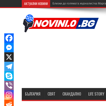
АКТУАЛНИ НОВИНИ
Близки до голямата журналистка Марга
БЪЛГАРИЯ
СВЯТ
СКАНДАЛНО
LIFE STORY