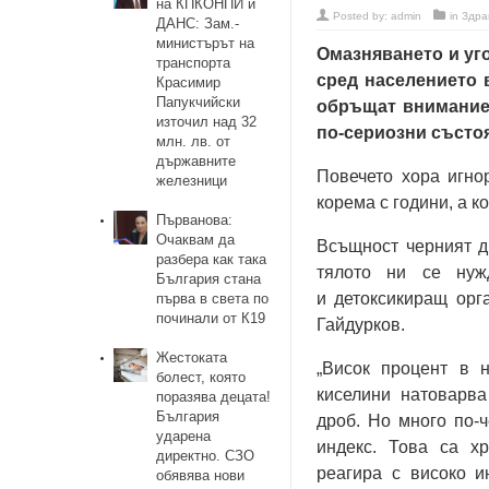
на КПКОНПИ и
Posted by:
admin
in
Здра
ДАНС: Зам.-
министърът на
Омазняването и уг
транспорта
сред населението 
Красимир
Папукчийски
обръщат внимание 
източил над 32
по-сериозни състо
млн. лв. от
държавните
Повечето хора игно
железници
корема с години, а к
Първанова:
Очаквам да
Всъщност черният д
разбера как така
тялото ни се нуж
България стана
и детоксикиращ орга
първа в света по
починали от К19
Гайдурков.
Жестоката
„Висок процент в 
болест, която
киселини натоварва
поразява децата!
България
дроб. Но много по-ч
ударена
индекс. Това са хр
директно. СЗО
реагира с високо и
обявява нови