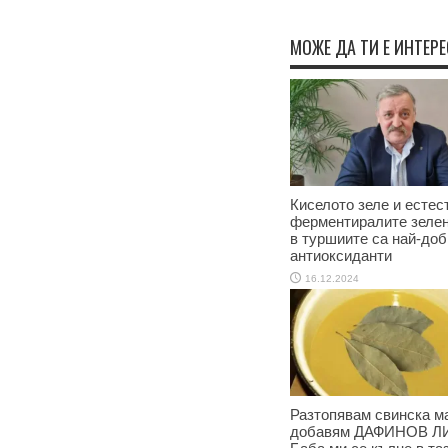
МОЖЕ ДА ТИ Е ИНТЕР
Киселото зеле и естес
ферментиралите зеле
в туршиите са най-доб
антиоксиданти
16.12.2024
Разтопявам свинска м
добавям ДАФИНОВ Л