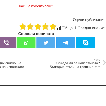
Как ще коментираш?
Оцени публикация
[Общо:
1
Средна оценка
Сподели новината
Next:
дях снимки на
Сбъдва ли се начертаното?
а на испанските
България стъпи на грешния път