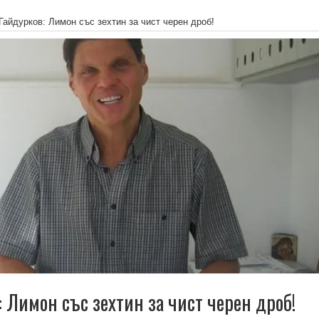
Гайдурков: Лимон със зехтин за чист черен дроб!
 Лимон със зехтин за чист черен дроб!