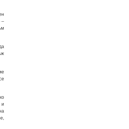
ен
 –
ъм
да
ъж
ме
се
ко
 и
на
е,