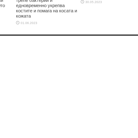
зи
трепе бактерии и
30.05.2023
ето
едновременно укрепва
костите и помага на косата и
кожата
01.06.2023