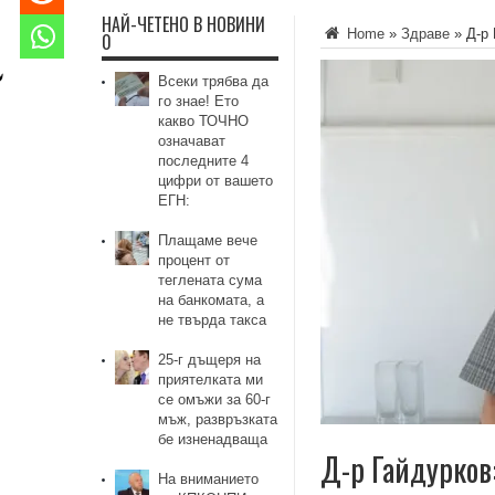
НАЙ-ЧЕТЕНО В НОВИНИ
Home
»
Здраве
»
Д-р 
0
Всеки трябва да
го знае! Ето
какво ТОЧНО
означават
последните 4
цифри от вашето
ЕГН:
Плащаме вече
процент от
теглената сума
на банкомата, а
не твърда такса
25-г дъщеря на
приятелката ми
се омъжи за 60-г
мъж, развръзката
бе изненадваща
Д-р Гайдурков:
На вниманието